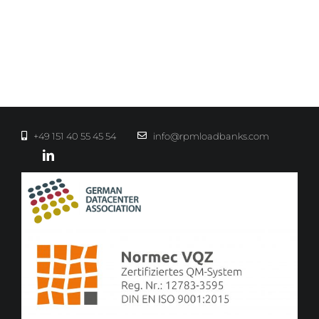
+49 151 40 55 45 54
info@rpmloadbanks.com